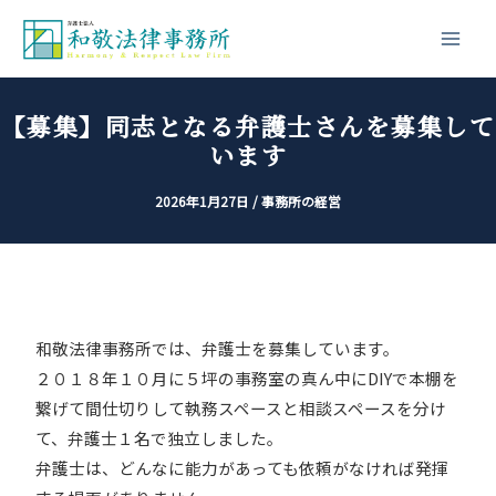
内
投
Main
容
稿
Men
を
ナ
ス
ビ
【募集】同志となる弁護士さんを募集して
キ
ゲ
います
ッ
ー
プ
シ
2026年1月27日
/
事務所の経営
ョ
ン
和敬法律事務所では、弁護士を募集しています。
２０１８年１０月に５坪の事務室の真ん中にDIYで本棚を
繋げて間仕切りして執務スペースと相談スペースを分け
て、弁護士１名で独立しました。
弁護士は、どんなに能力があっても依頼がなければ発揮