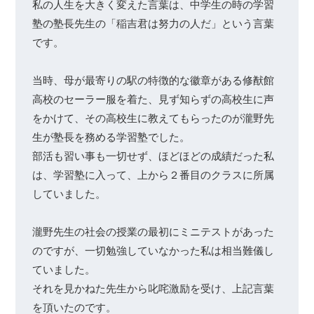
私の人生を大きく変えた言葉は、中学生の時の学習
塾の塾長先生の「稲吉君は努力の人だ」という言葉
です。

当時、母が最寄りの駅の特徴的な徽章がある修猷館
高校のセーラー服を着た、見ず知らずの高校生に声
をかけて、その高校生に教えてもらったのが瀧野先
生が塾長を務める学習塾でした。

部活も習い事も一切せず、ほどほどの成績だった私
は、学習塾に入って、上から２番目のクラスに所属
していました。

瀧野先生の社会の授業の最初にミニテストがあった
のですが、一切勉強していなかった私は相当難儀し
ていました。

それを見かねた先生から叱咤激励を受け、上記言葉
を頂いたのです。
