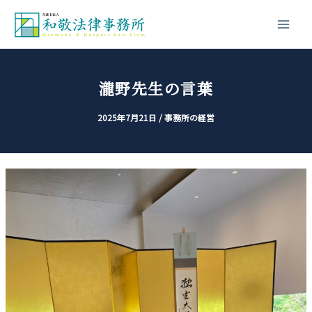
内
投
Main
容
稿
Men
を
ナ
ス
ビ
キ
ゲ
瀧野先生の言葉
ッ
ー
2025年7月21日
/
事務所の経営
プ
シ
ョ
ン