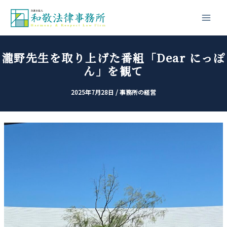
内
投
Main
容
稿
Men
を
ナ
ス
ビ
瀧野先生を取り上げた番組「Dear にっぽ
キ
ゲ
ん」を観て
ッ
ー
プ
シ
2025年7月28日
/
事務所の経営
ョ
ン