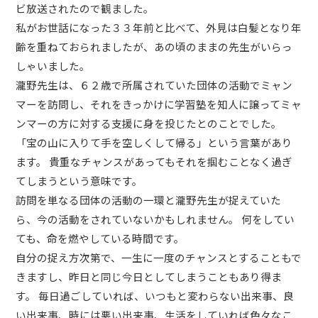
ビ放送されたので観ました。
私がお世話になった３３年前と比べて、外見は白髪となり年
齢を重ねておられましたが、あの頃のままの先生がいらっ
しゃいました。
瀧野先生は、６２歳で所属されていた団体の活動でミャン
マーを訪問し、それをきっかけに学習塾を知人に譲ってミャ
ンマーの方に対する支援に身を投じたとのことでした。
「宝の山に入りて手を空しくして帰る」という言葉があり
ます。 貴重なチャンスがあってもそれを掴むことなく過ぎ
てしまうという意味です。
訪問を単なる団体の活動の一環と瀧野先生が捉えていた
ら、今の活動をされていないかもしれません。 何をしてい
ても、命を燃やしている時間です。
自分の捉え方次第で、一生に一度のチャンスとすることもで
きますし、昨日と同じ今日としてしまうこともあり得ま
す。 毎日過ごしていれば、いつもと変わらない出来事、良
い出来事、時には悪い出来事、生活をしていれば色々なこ