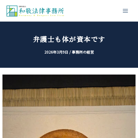
内
投
Main
容
稿
Men
を
ナ
ス
ビ
キ
ゲ
弁護士も体が資本です
ッ
ー
2026年3月9日
/
事務所の経営
プ
シ
ョ
ン