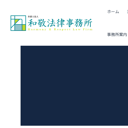
内
投
ホーム
容
稿
を
ナ
ス
ビ
事務所案内
キ
ゲ
ッ
ー
プ
シ
ョ
ン