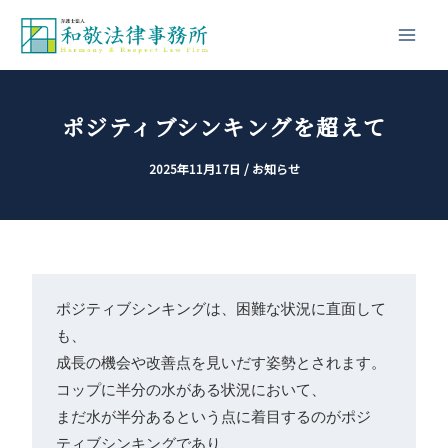
内
投
Main
容
稿
Men
を
ナ
ス
ビ
キ
ゲ
ポジティブシンキングを超えて
ッ
ー
2025年11月17日
/
お知らせ
プ
シ
ョ
ン
ポジティブシンキングは、困難な状況に直面して
も、
成長の機会や改善点を見いだす姿勢とされます。

コップに半分の水がある状況において、
まだ水が半分あるという点に着目するのがポジ
ティブシンキングであり、